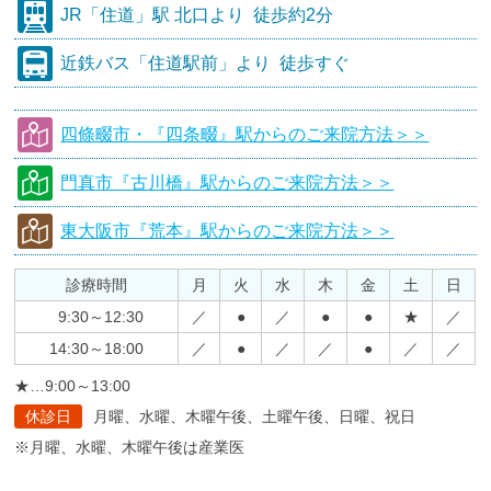
JR
「住道」駅 北口より
徒歩約2分
近鉄バス
「住道駅前」より
徒歩すぐ
四條畷市・『四条畷』駅からのご来院方法＞＞
門真市『古川橋』駅からのご来院方法＞＞
東大阪市『荒本』駅からのご来院方法＞＞
診療時間
月
火
水
木
金
土
日
9:30～12:30
／
●
／
●
●
★
／
14:30～18:00
／
●
／
／
●
／
／
★…9:00～13:00
休診日
月曜、水曜、木曜午後、土曜午後、日曜、祝日
※月曜、水曜、木曜午後は産業医