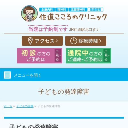
当院
予約制
は
です
JR住道駅北口すぐ
メニューを
開く
子どもの発達障害
ホーム
»
子どもの診療
»
子どもの発達障害
子どもの
発達障害